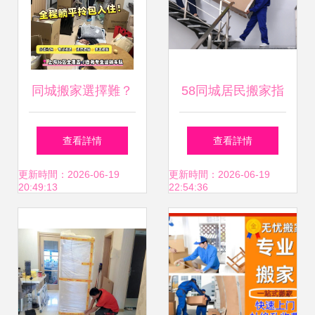
同城搬家選擇難？
58同城居民搬家指
深度解析大眾搬家
南 告別繁瑣，輕松
查看詳情
查看詳情
公司優勢，告訴你
入住新家
更新時間：2026-06-19
更新時間：2026-06-19
20:49:13
22:54:36
哪家更好