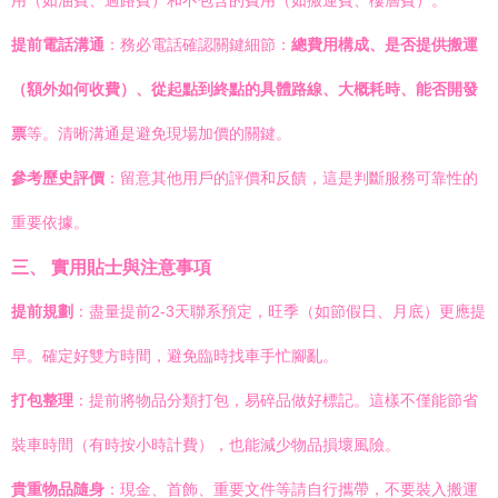
用（如油費、過路費）和不包含的費用（如搬運費、樓層費）。
提前電話溝通
：務必電話確認關鍵細節：
總費用構成、是否提供搬運
（額外如何收費）、從起點到終點的具體路線、大概耗時、能否開發
票
等。清晰溝通是避免現場加價的關鍵。
參考歷史評價
：留意其他用戶的評價和反饋，這是判斷服務可靠性的
重要依據。
三、 實用貼士與注意事項
提前規劃
：盡量提前2-3天聯系預定，旺季（如節假日、月底）更應提
早。確定好雙方時間，避免臨時找車手忙腳亂。
打包整理
：提前將物品分類打包，易碎品做好標記。這樣不僅能節省
裝車時間（有時按小時計費），也能減少物品損壞風險。
貴重物品隨身
：現金、首飾、重要文件等請自行攜帶，不要裝入搬運