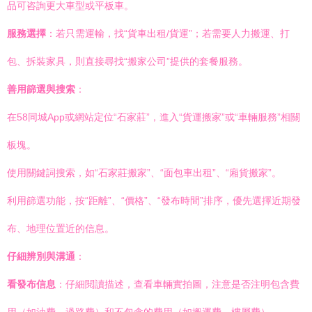
品可咨詢更大車型或平板車。
服務選擇
：若只需運輸，找“貨車出租/貨運”；若需要人力搬運、打
包、拆裝家具，則直接尋找“搬家公司”提供的套餐服務。
善用篩選與搜索
：
在58同城App或網站定位“石家莊”，進入“貨運搬家”或“車輛服務”相關
板塊。
使用關鍵詞搜索，如“石家莊搬家”、“面包車出租”、“廂貨搬家”。
利用篩選功能，按“距離”、“價格”、“發布時間”排序，優先選擇近期發
布、地理位置近的信息。
仔細辨別與溝通
：
看發布信息
：仔細閱讀描述，查看車輛實拍圖，注意是否注明包含費