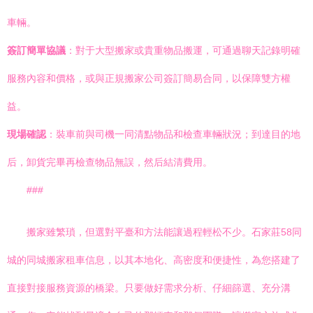
車輛。
簽訂簡單協議
：對于大型搬家或貴重物品搬運，可通過聊天記錄明確
服務內容和價格，或與正規搬家公司簽訂簡易合同，以保障雙方權
益。
現場確認
：裝車前與司機一同清點物品和檢查車輛狀況；到達目的地
后，卸貨完畢再檢查物品無誤，然后結清費用。
###
搬家雖繁瑣，但選對平臺和方法能讓過程輕松不少。石家莊58同
城的同城搬家租車信息，以其本地化、高密度和便捷性，為您搭建了
直接對接服務資源的橋梁。只要做好需求分析、仔細篩選、充分溝