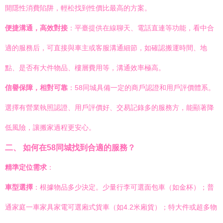
開隱性消費陷阱，輕松找到性價比最高的方案。
便捷溝通，高效對接
：平臺提供在線聊天、電話直連等功能，看中合
適的服務后，可直接與車主或客服溝通細節，如確認搬運時間、地
點、是否有大件物品、樓層費用等，溝通效率極高。
信譽保障，相對可靠
：58同城具備一定的商戶認證和用戶評價體系。
選擇有營業執照認證、用戶評價好、交易記錄多的服務方，能顯著降
低風險，讓搬家過程更安心。
二、 如何在58同城找到合適的服務？
精準定位需求
：
車型選擇
：根據物品多少決定。少量行李可選面包車（如金杯）；普
通家庭一車家具家電可選廂式貨車（如4.2米廂貨）；特大件或超多物