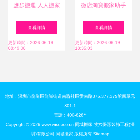
鹽步搬運 人人搬家
微店淘寶搬家助手
在線咨詢
怎么用？同城搬家
查看詳情
查看詳情
全攻略
更新時間：2026-06-19
更新時間：2026-06-19
08:49:08
18:35:03
地址：深圳市龍崗區龍崗街道南聯社區愛南路375.377.379號四單元
301-1
電話：400-828**
Copyright © 2026
www.wiseeco.cn
同城搬家
牧六保潔裝飾工程(深
圳)有限公司
同城搬家
版權所有
Sitemap