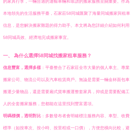
的家具行李，一輛合適的運輸車輛和靠譜的搬家服務至關重要。作為
本地領先的生活服務平臺，石家莊58同城匯聚了海量同城搬家與租車
信息，是您解決搬家難題的得力助手。本文將為您詳細介紹如何利用
58同城高效、經濟地完成搬家事宜。
一、 為什么選擇58同城找搬家租車服務？
信息豐富，選擇多樣
：平臺整合了石家莊全市大量的個人車主、專業
搬家公司、物流公司以及汽車租賃商戶。無論是需要一輛金杯面包車
搬運少量物品，還是需要廂式貨車搬運整套家具，抑或是需要配備工
人的全套搬家服務，您都能在這里找到豐富選項。
明碼標價，透明對比
：多數發布者會明確標注服務內容、車型、收費
標準（如按車次、按小時、按里程或一口價），方便您橫向比較，避